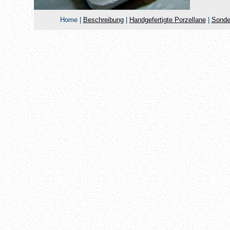
Home |
Beschreibung
|
Handgefertigte Porzellane
|
Sonde